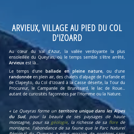
ARVIEUX, VILLAGE AU PIED DU COL
D'IZOARD
Au cœur du Val d'Azur, la vallée verdoyante la plus
ensoleillée du Queyras, où le temps semble s'être arrêté,
Arvieux
est là...
Le temps d'une
ballade en pleine nature
, ou d'une
randonnée
en plein air, des chalets d'alpage de Furfande et
de Clapeyto, du Col d'Izoard à la Casse déserte, la Tour du
Procureur, le Campanile de Brunissard, le lac de Roue...
autant de curiosités façonnées par l'Homme ou la Nature.
« Le Queyras forme un
territoire unique dans les Alpes
du Sud
, pour la beauté de ses paysages de haute
montagne, pour sa
géologie
, la richesse de sa
flore
de
montagne, l'abondance de sa faune que le Parc Naturel
Régional du Queyras a pour mission de protéger sans