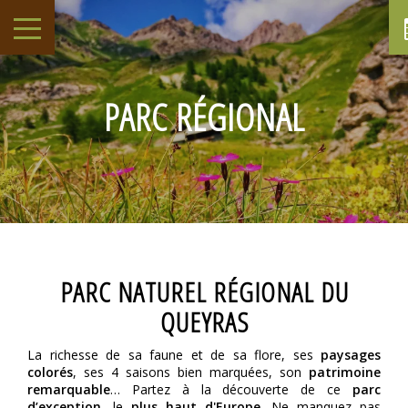
PARC RÉGIONAL
PARC NATUREL RÉGIONAL DU
QUEYRAS
La richesse de sa faune et de sa flore, ses
paysages
colorés
, ses 4 saisons bien marquées, son
patrimoine
remarquable
… Partez à la découverte de ce
parc
d’exception
, le
plus haut d'Europe
. Ne manquez pas