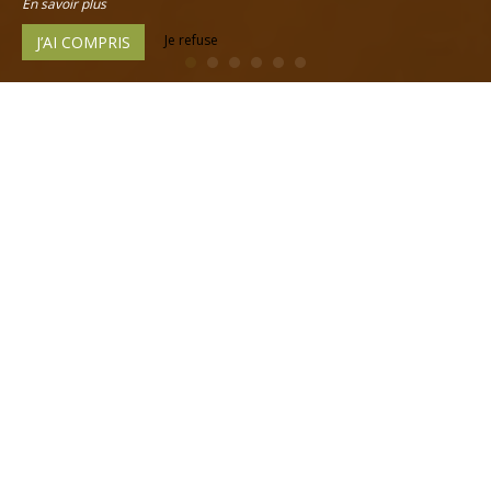
En savoir plus
Je refuse
J’AI COMPRIS
6
Chambre supérieure
D'une superficie de 40 à 65 m², nos 5 chambres «
Supérieures » pour 1 à 6 personnes sont idéales pour un
séjour 100% confort en famille ou entre amis au pied de la
rivière, des pistes de ski et
GR5
et
GR58
. Elles sont
disponibles avec un
lit 160 cm
,
2 lits superposés
pour les
chambres « Coin Montagne » (70 x 190 cm) ou des
lits 80
cm
équipé >pour les chambres « Chambrette ». Cela
comprend également une
baignoire
ou une
douche
, une
télévision HD, un coffre-fort et un agréable balcon
indépendant avec vue dégagée vers le sud.
Certaines de nos chambres « supérieures » sont des