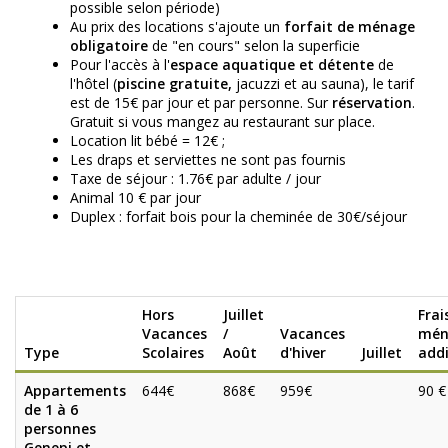
possible selon période)
Au prix des locations s'ajoute un
forfait de ménage
obligatoire
de "en cours" selon la superficie
Pour l'accès à l'
espace aquatique et détente
de
l'hôtel (
piscine gratuite,
jacuzzi et au sauna), le tarif
est de 15€ par jour et par personne. Sur
réservation
.
Gratuit si vous mangez au restaurant sur place.
Location lit bébé = 12€ ;
Les draps et serviettes ne sont pas fournis
Taxe de séjour : 1.76€ par adulte / jour
Animal 10 € par jour
Duplex : forfait bois pour la cheminée de 30€/séjour
Hors
Juillet
Frai
Vacances
/
Vacances
mén
Type
Scolaires
Août
d'hiver
Juillet
addi
Appartements
644€
868€
959€
90 €
de 1 à 6
personnes
Genepi et