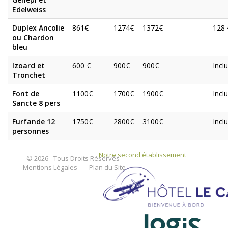
Edelweiss
Duplex Ancolie
861€
1274€
1372€
128 
ou Chardon
bleu
Izoard et
600 €
900€
900€
Incl
Tronchet
Font de
1100€
1700€
1900€
Incl
Sancte 8 pers
Furfande 12
1750€
2800€
3100€
Incl
personnes
Notre second établissement
© 2026 - Tous Droits Réservés
Mentions Légales
Plan du Site