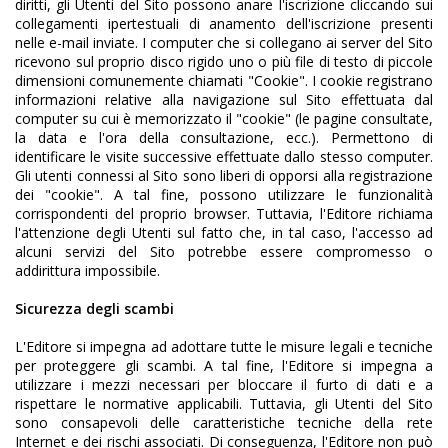
diritti, gli Utenti del Sito possono anare l'iscrizione cliccando sui
collegamenti ipertestuali di anamento dell'iscrizione presenti
nelle e-mail inviate. I computer che si collegano ai server del Sito
ricevono sul proprio disco rigido uno o più file di testo di piccole
dimensioni comunemente chiamati "Cookie". I cookie registrano
informazioni relative alla navigazione sul Sito effettuata dal
computer su cui è memorizzato il "cookie" (le pagine consultate,
la data e l'ora della consultazione, ecc.). Permettono di
identificare le visite successive effettuate dallo stesso computer.
Gli utenti connessi al Sito sono liberi di opporsi alla registrazione
dei "cookie". A tal fine, possono utilizzare le funzionalità
corrispondenti del proprio browser. Tuttavia, l'Editore richiama
l'attenzione degli Utenti sul fatto che, in tal caso, l'accesso ad
alcuni servizi del Sito potrebbe essere compromesso o
addirittura impossibile.
Sicurezza degli scambi
L'Editore si impegna ad adottare tutte le misure legali e tecniche
per proteggere gli scambi. A tal fine, l'Editore si impegna a
utilizzare i mezzi necessari per bloccare il furto di dati e a
rispettare le normative applicabili. Tuttavia, gli Utenti del Sito
sono consapevoli delle caratteristiche tecniche della rete
Internet e dei rischi associati. Di conseguenza, l'Editore non può