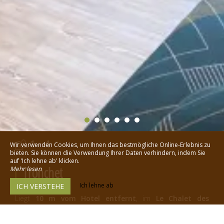
1 - 4
Wir verwenden Cookies, um Ihnen das bestmögliche Online-Erlebnis zu
bieten. Sie können die Verwendung Ihrer Daten verhindern, indem Sie
auf 'Ich lehne ab' klicken.
Tronchet
Mehr lesen
Ich lehne ab
ICH VERSTEHE
Liegt
10 m vom Hotel entfernt
, im
Le Chalet des
Summits
.
Das ganze Jahr über verfügbar
, unabhängig
von Hoteleröffnungen. Bettwäsche und Handtücher werden