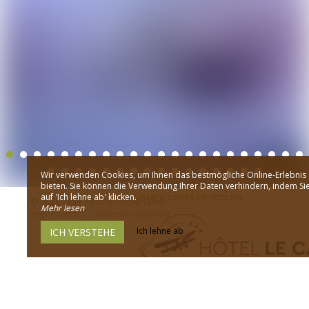
Wir verwenden Cookies, um Ihnen das bestmögliche Online-Erlebnis
bieten. Sie können die Verwendung Ihrer Daten verhindern, indem Si
Unsere zweite Einrichtung
auf 'Ich lehne ab' klicken.
© 2026 - Alle Rechte vorbehalten
Mehr lesen
Impressum
Seitenverzeichnis
Ich lehne ab
ICH VERSTEHE