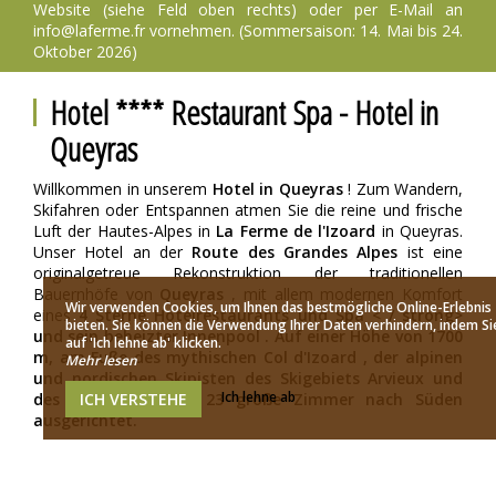
Website (siehe Feld oben rechts) oder per E-Mail an
info@laferme.fr vornehmen. (Sommersaison: 14. Mai bis 24.
Oktober 2026)
Hotel **** Restaurant Spa - Hotel in
Queyras
Willkommen in unserem
Hotel in Queyras
! Zum Wandern,
Skifahren oder Entspannen atmen Sie die reine und frische
Luft der Hautes-Alpes in
La Ferme de l'Izoard
in Queyras.
Unser Hotel an der
Route des Grandes Alpes
ist eine
originalgetreue Rekonstruktion der traditionellen
Bauernhöfe von
Queyras
, mit allem modernen Komfort
Wir verwenden Cookies, um Ihnen das bestmögliche Online-Erlebnis
eines
4 Sterne Hotelrestaurants und Spa < / strong>
bieten. Sie können die Verwendung Ihrer Daten verhindern, indem Si
und sein
beheizter Innenpool
. Auf einer Höhe von 1700
auf 'Ich lehne ab' klicken.
m, am Fuße des mythischen
Col d'Izoard
, der alpinen
Mehr lesen
und nordischen Skipisten des Skigebiets Arvieux und
Ich lehne ab
ICH VERSTEHE
des GR, bieten wir
23 große Zimmer
nach Süden
ausgerichtet.
Kommen Sie und erliegen Sie dem einzigartigen
Charme von
Queyras
, wo die Sonne 300 Tage im Jahr
scheint! Willkommen in unserem
Hotel in Queyras
!